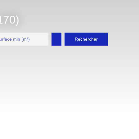
170)
Rechercher
urface min (m²)