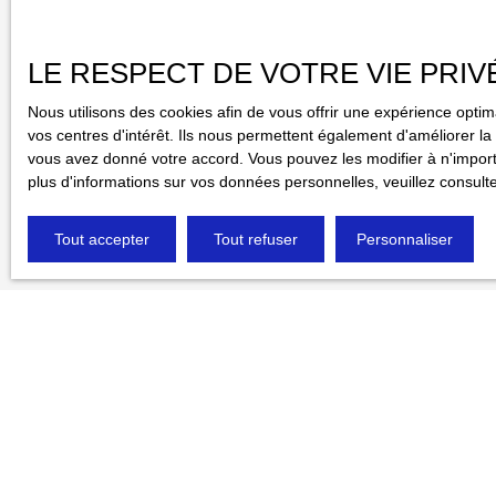
J'accepte l
pas faire l'
gratuitement
LE RESPECT DE VOTRE VIE PRIV
de la consom
Nous utilisons des cookies afin de vous offrir une expérience opt
Société Wor
vos centres d'intérêt. Ils nous permettent également d'améliorer la 
vous avez donné votre accord. Vous pouvez les modifier à n'importe
Pour en savo
plus d'informations sur vos données personnelles, veuillez consult
de confidenti
Tout accepter
Tout refuser
Personnaliser
Je recherche un bien
Vente maison Vernet-les-Bains (66820)