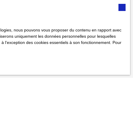
vous ne souhaitez
us inscrire
cle L223-1 du code
 à :
hnologies, nous pouvons vous proposer du contenu en rapport avec
utiliserons uniquement les données personnelles pour lesquelles
 à l'exception des cookies essentiels à son fonctionnement. Pour
er notre
politique
Informations
Nos honoraires