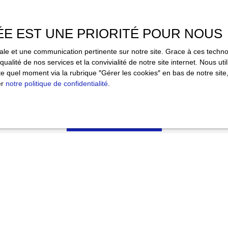
e traitement de mes données personnelles conformément au RGPD. Si 
objet de prospection commerciale par voie téléphonique, vous pouvez vo
 sur la liste d'opposition au démarchage téléphonique, prévu par l'arti
ÉE EST UNE PRIORITÉ POUR NOUS
mation, sur le site Internet www.bloctel.gouv.fr ou par courrier adressé
imale et une communication pertinente sur notre site. Grace à ces tec
ldline, Service Bloctel, CS 61311, 41013 BLOIS CEDEX.
qualité de nos services et la convivialité de notre site internet. Nous 
 quel moment via la rubrique ″Gérer les cookies″ en bas de notre site,
ir plus sur le traitement de vos données personnelles, veuillez consult
er
notre politique de confidentialité
.
alité
.
Recevoir des annonces
Je suis propriétaire
Faire estimer votre bien