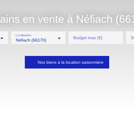
rains en vente à Néfiach (66
Localisation
Budget max (€)
S
Néfiach (66170)
Nos biens à la location saisonnière