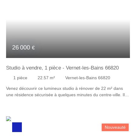
26 000
€
Studio à vendre, 1 pièce - Vernet-les-Bains 66820
1
pièce
22.57
m²
Vernet-les-Bains 66820
Venez découvrir ce lumineux studio à rénover de 22 m² dans
une résidence sécurisée à quelques minutes du centre-ville. Il
se compose : d'un petit hall d'entrée desservant une salle de
bain, un WC séparé et un salon/séjour avec coin cuisine
donnant accès à un balcon de 5. 6 m² Les charges de
copropriété sont actuellement d'environ 110 € par mois, elles
comprennent l'eau et l'électricité. N'hésitez pas à me contacter
Nouveauté
pour plus de renseignement.