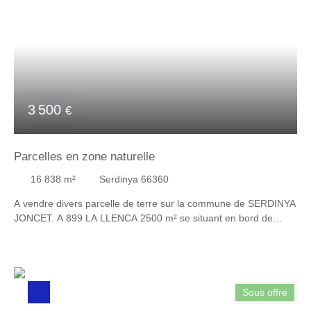
3 500
€
Parcelles en zone naturelle
16 838
m²
Serdinya 66360
A vendre divers parcelle de terre sur la commune de SERDINYA
JONCET. A 899 LA LLENCA 2500 m² se situant en bord de
route de Flassa partiellement boisé, C 696 LA CARRERASSA
SUD 660 m² d'une superficie de 660 m², il s'agit d'un terrain
boisé bénéficiant du canal arrosage principalement du chêne, C
701 LA CARRERASSA 8 m² d'une superficie de 8 m² terrain
boisé. C 700 LA CARRERASSA SUD 13 670 m² d'une superficie
Sous offre
de 13 670 m² terrain boisé, Les terrains sont en zone naturelle.