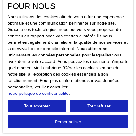
à terre ou un investissement locatif saisonnière ! Les charges
POUR NOUS
copropriété incluent l'eau et l'électricité elles s'élèvent à 110€
par mois, la taxe foncière s'élève à 600 € par an. Contactez-
Nous utilisons des cookies afin de vous offrir une expérience
nous dès maintenant pour en savoir plus ou organiser une visite
optimale et une communication pertinente sur notre site.
!
Grace à ces technologies, nous pouvons vous proposer du
contenu en rapport avec vos centres d'intérêt. Ils nous
permettent également d'améliorer la qualité de nos services et
43 900
€
la convivialité de notre site internet. Nous utiliserons
uniquement les données personnelles pour lesquelles vous
avez donné votre accord. Vous pouvez les modifier à n'importe
STUDIO MEUBLE AVEC BALCON ET VUE
quel moment via la rubrique ″Gérer les cookies″ en bas de
DEGAGEE A VERNET LES BAINS
notre site, à l'exception des cookies essentiels à son
1
pièce
22
m²
Vernet les bains 66820
fonctionnement. Pour plus d'informations sur vos données
personnelles, veuillez consulter
Venez découvrir ce lumineux studio meublé de 22. 6 m² dans
notre politique de confidentialité
.
une résidence sécurisée à quelques minutes du centre-ville. Il
se compose : d'un petit hall d'entrée desservant une salle de
Tout accepter
Tout refuser
bain avec machine à laver, un WC séparé et un salon/séjour
avec cuisine équipée donnant accès à un balcon de 5. 6 m²La
cuisine possède un réfrigérateur top, une plaque deux feux
Personnaliser
électriques, une cafetière, un mini four et un micro-ondes. Les
A saisir
charges de copropriété sont actuellement de 142 € par mois,