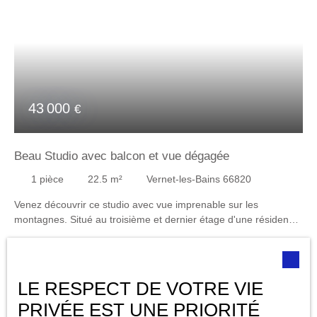
43 000
€
Beau Studio avec balcon et vue dégagée
1
pièce
22.5
m²
Vernet-les-Bains 66820
Venez découvrir ce studio avec vue imprenable sur les
montagnes. Situé au troisième et dernier étage d'une résidence
sécurisée avec ascenseur, ce joli studio vous séduira par sa
luminosité et sa vue dégagée. Il se compose d'une agréable
pièce de vie avec un coin cuisine fonctionnel (kitchenette), d'une
salle de bain avec baignoire, et d'un WC indépendant. Son
LE RESPECT DE VOTRE VIE
véritable atout ? Un grand balcon parfait pour profiter des beaux
Coup de cœur
PRIVÉE EST UNE PRIORITÉ
jours en toute tranquillité. Idéal pour un premier achat, un pied