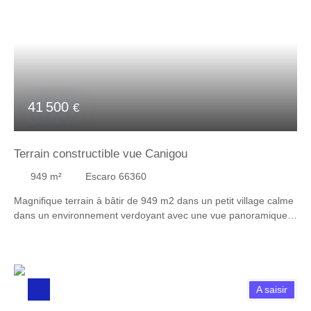
pas à contacter Mme Marielle BOTET 07 85 57 57 51
41 500
€
Terrain constructible vue Canigou
949
m²
Escaro 66360
Magnifique terrain à bâtir de 949 m2 dans un petit village calme
dans un environnement verdoyant avec une vue panoramique
sur le Mont Canigou. Surface constructible : 80 m2. Canal
d'arrosage . Pour plus de renseignements, contactez Laurence
MUNOZ au 06 27 80 96 32.
A saisir