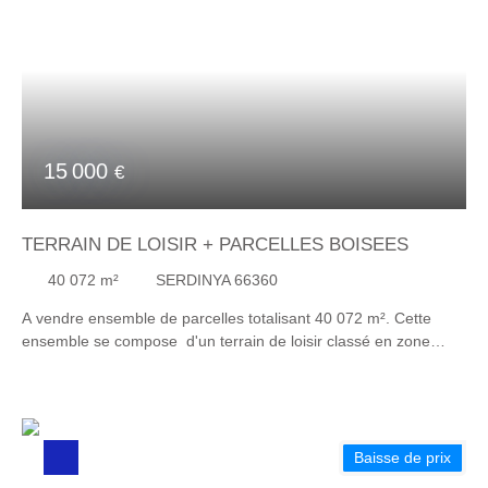
Pour plus de renseignement vous pouvez me contacter 06 76
85 43 08.
15 000
€
TERRAIN DE LOISIR + PARCELLES BOISEES
40 072
m²
SERDINYA 66360
A vendre ensemble de parcelles totalisant 40 072 m². Cette
ensemble se compose d'un terrain de loisir classé en zone
agricole avec cabanon non cadastré de 29 m² environ. Il
dispose du canal d'arrosage sur 6 parcelles pour un total de 6
012 m². Il est complété par plusieurs parcelles boisées classée
en zone naturelle réparties sur le massif environnant pour une
superficie de 34 060 m² (3,41 hectares). Pour plus de
Baisse de prix
renseignements contactez Mme Marielle BOTET 07 85 57 57 51