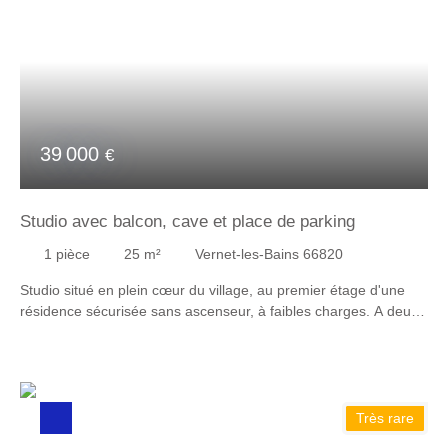
renseignements, contactez Laurence MUNOZ au 06 27 80 96
32.
39 000
€
Studio avec balcon, cave et place de parking
1
pièce
25
m²
Vernet-les-Bains 66820
Studio situé en plein cœur du village, au premier étage d'une
résidence sécurisée sans ascenseur, à faibles charges. A deux
pas des commodités, il se compose d'une cuisine indépendante,
d'un espace de vie ouvrant sur un balcon permettant de manger
à l'extérieur avec une vue dégagée, ainsi que d'une salle d'eau
avec WC. Une cave et une place de parking complètent ce bien.
Idéal pour un pied à terre ou un investissement. Provisions sur
Très rare
charges : 105€ par trimestre. Taxe foncière : 715 €. N'hésitez