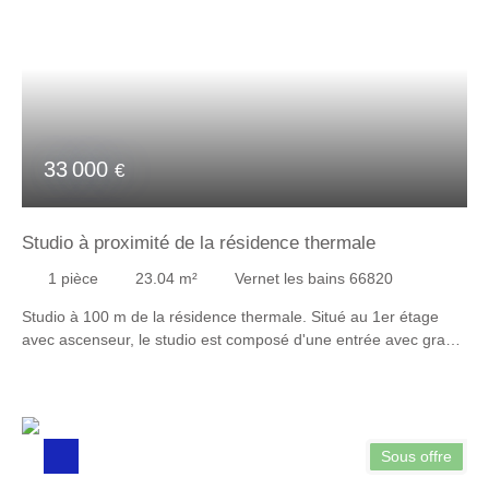
33 000
€
Studio à proximité de la résidence thermale
1
pièce
23.04
m²
Vernet les bains 66820
Studio à 100 m de la résidence thermale. Situé au 1er étage
avec ascenseur, le studio est composé d'une entrée avec grand
placard, d'une pièce de vie avec loggia, d'une cuisine séparée,
d'une salle d'eau et d'un WC séparé. L'exposition est idéale
pour profiter de l'extérieur dès le matin. Chauffage électrique en
cours d'installation. DPE sera ainsi amélioré. Proche
commodités du centre village. Idéal pied à terre ou
Sous offre
investissement. Taxe foncière : 748 € Pour plus de