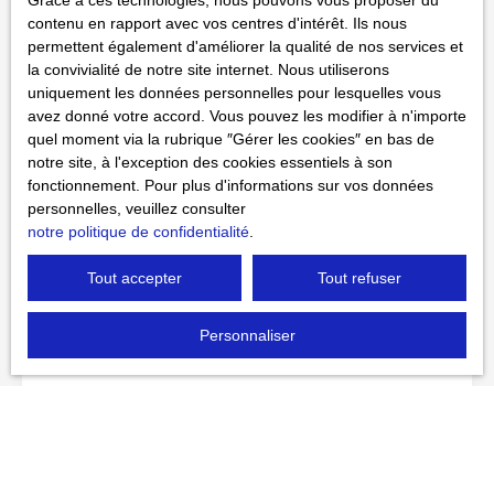
Grace à ces technologies, nous pouvons vous proposer du
renseignements. Garanties financières sérieuses demandées.
contenu en rapport avec vos centres d'intérêt. Ils nous
Ne manquez plus aucun bien correspondant à votre recherche
permettent également d'améliorer la qualité de nos services et
en vous inscrivant à notre alerte mail !
la convivialité de notre site internet. Nous utiliserons
uniquement les données personnelles pour lesquelles vous
Prénom
avez donné votre accord. Vous pouvez les modifier à n'importe
quel moment via la rubrique ″Gérer les cookies″ en bas de
notre site, à l'exception des cookies essentiels à son
Nom
fonctionnement. Pour plus d'informations sur vos données
personnelles, veuillez consulter
Email
notre politique de confidentialité
.
Type d'offre
Tout accepter
Tout refuser
Location
Personnaliser
Type de bien
Localisation
Loyer max (€/mois)