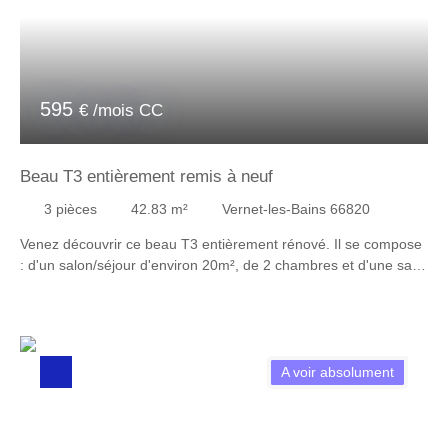
595
€ /mois CC
Beau T3 entièrement remis à neuf
3
pièces
42.83
m²
Vernet-les-Bains 66820
Venez découvrir ce beau T3 entièrement rénové. Il se compose
: d'un salon/séjour d'environ 20m², de 2 chambres et d'une salle
d'eau ainsi que des WC indépendants. A visiter sans tarder !
Garanties financières sérieuses demandées.
A voir absolument