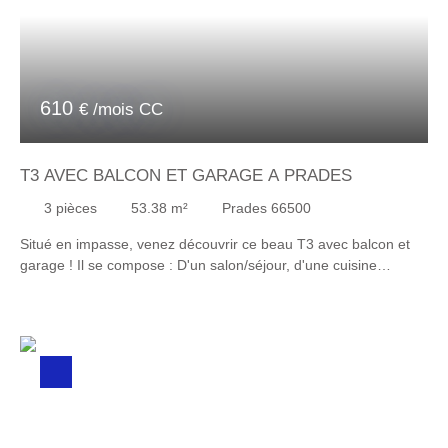
610
€ /mois CC
T3 AVEC BALCON ET GARAGE A PRADES
3
pièces
53.38
m²
Prades 66500
Situé en impasse, venez découvrir ce beau T3 avec balcon et
garage ! Il se compose : D'un salon/séjour, d'une cuisine
équipée, de 2 chambres et d'une salle d'eau avec WC. Il
dispose d'un balcon accessible par le salon/séjour et d'un
garage privatif. A visiter sans tarder ! Garanties financières
sérieuses demandées.