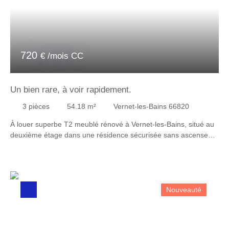
720
€ /mois CC
Un bien rare, à voir rapidement.
3
pièces
54.18
m²
Vernet-les-Bains 66820
À louer superbe T2 meublé rénové à Vernet-les-Bains, situé au
deuxième étage dans une résidence sécurisée sans ascenseur.
Appartement traversant, entièrement meublé avec goût, belle
pièce de vie, cuisine équipée moderne, une chambre, salle
d’eau soignée, deux balcons, vue sur le château d’un côté et
montagnes de l’autre. Situé dans un secteur calme, proche
nature, idéal pour retraités ou couple en quête de tranquillité.
Nouveauté
Un bien rare, à voir rapidement. Une garantie loyers impayés
est demandée N'hésitez pas à nous contacter au 06 25 80 47
28 pour plus de renseignements. ATTENTION : APPARTEMENT