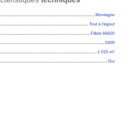
Montagne
Tout à l'égout
Fillols 66820
2409
1 015
m²
Oui