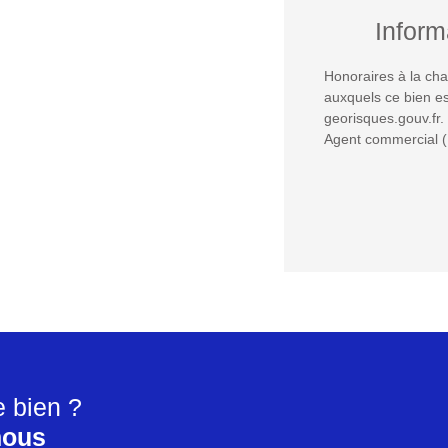
Inform
Honoraires à la cha
auxquels ce bien es
georisques.gouv.fr.
Agent commercial (
e bien ?
nous