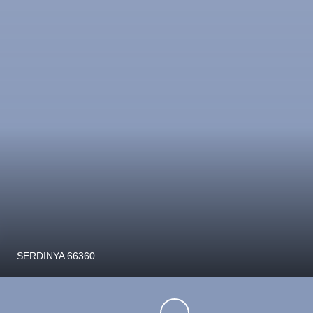
€
Clara-Villerach 66500