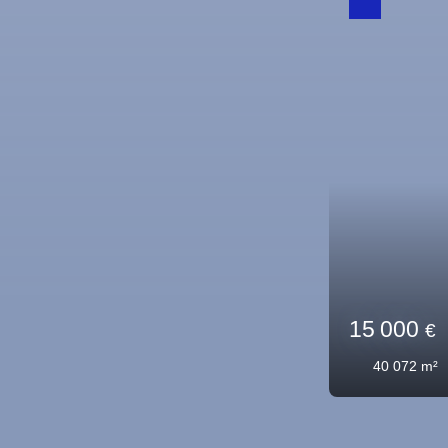
Sous offre
56 000
1 370
m²