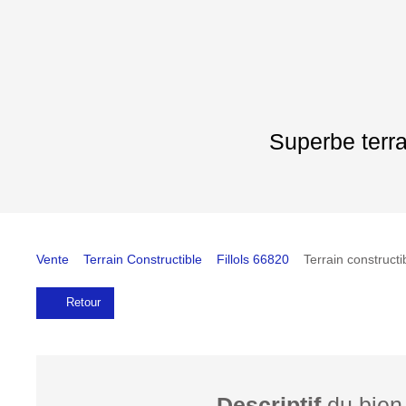
Superbe terr
Vente
Terrain Constructible
Fillols 66820
Terrain constructi
Retour
Descriptif
du bien