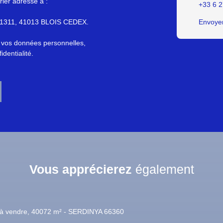
rier adressé à :
+33 6 2
S 61311, 41013 BLOIS CEDEX.
Envoyer
e vos données personnelles,
identialité
.
Vous apprécierez
également