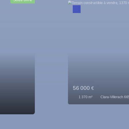
116 000
€
1 534
m²
Codalet 66500