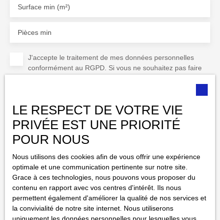
Surface min (m²)
Pièces min
J'accepte le traitement de mes données personnelles
conformément au RGPD. Si vous ne souhaitez pas faire
l'objet de prospection commerciale par voie téléphonique,
vous pouvez vous inscrire gratuitement sur la liste
d'opposition au démarchage téléphonique, prévu par
LE RESPECT DE VOTRE VIE
l'article L223-1 du code de la consommation, sur le site
Internet www.bloctel.gouv.fr ou par courrier adressé à :
PRIVÉE EST UNE PRIORITÉ
POUR NOUS
Société Worldline, Service Bloctel, CS 61311, 41013
BLOIS CEDEX.
Nous utilisons des cookies afin de vous offrir une expérience
optimale et une communication pertinente sur notre site.
Pour en savoir plus sur le traitement de vos données
Grace à ces technologies, nous pouvons vous proposer du
personnelles, veuillez consulter notre
politique de
contenu en rapport avec vos centres d'intérêt. Ils nous
confidentialité
.
permettent également d'améliorer la qualité de nos services et
la convivialité de notre site internet. Nous utiliserons
uniquement les données personnelles pour lesquelles vous