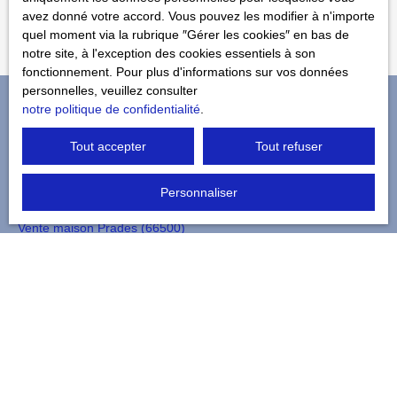
Recevoir des annonces
avez donné votre accord. Vous pouvez les modifier à n'importe
quel moment via la rubrique ″Gérer les cookies″ en bas de
notre site, à l'exception des cookies essentiels à son
fonctionnement. Pour plus d'informations sur vos données
personnelles, veuillez consulter
notre politique de confidentialité
.
Je recherche un bien
Tout accepter
Tout refuser
Vente maison Vernet-les-Bains (66820)
Personnaliser
Vente appartement Vernet-les-Bains (66820)
Vente maison Prades (66500)
Vente terrain constructible Vernet-les-Bains (66820)
Vente maison Olette (66360)
Vente maison Serdinya (66360)
Je suis propriétaire