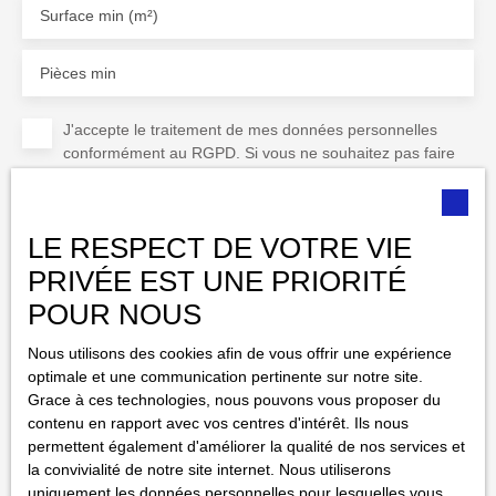
Surface min (m²)
Pièces min
J'accepte le traitement de mes données personnelles
conformément au RGPD. Si vous ne souhaitez pas faire
l'objet de prospection commerciale par voie téléphonique,
vous pouvez vous inscrire gratuitement sur la liste
d'opposition au démarchage téléphonique, prévu par
LE RESPECT DE VOTRE VIE
l'article L223-1 du code de la consommation, sur le site
Internet www.bloctel.gouv.fr ou par courrier adressé à :
PRIVÉE EST UNE PRIORITÉ
POUR NOUS
Société Worldline, Service Bloctel, CS 61311, 41013
BLOIS CEDEX.
Nous utilisons des cookies afin de vous offrir une expérience
optimale et une communication pertinente sur notre site.
Pour en savoir plus sur le traitement de vos données
Grace à ces technologies, nous pouvons vous proposer du
personnelles, veuillez consulter notre
politique de
contenu en rapport avec vos centres d'intérêt. Ils nous
confidentialité
.
permettent également d'améliorer la qualité de nos services et
la convivialité de notre site internet. Nous utiliserons
uniquement les données personnelles pour lesquelles vous