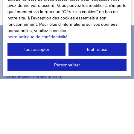
Recevoir des annonces
avez donné votre accord. Vous pouvez les modifier à n'importe
quel moment via la rubrique ″Gérer les cookies″ en bas de
notre site, à l'exception des cookies essentiels à son
fonctionnement. Pour plus d'informations sur vos données
personnelles, veuillez consulter
notre politique de confidentialité
.
Je recherche un bien
Tout accepter
Tout refuser
Vente maison Vernet-les-Bains (66820)
Personnaliser
Vente appartement Vernet-les-Bains (66820)
Vente maison Prades (66500)
Vente terrain constructible Vernet-les-Bains (66820)
Vente maison Olette (66360)
Vente maison Serdinya (66360)
Je suis propriétaire