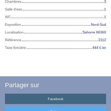
Chambres
3
Salle d'eau
1
WC
1
Exposition
Nord-Sud
Localisation
Sahorre 66360
Référence
2112
Taxe foncière
444
€ /an
Partager sur
Facebook