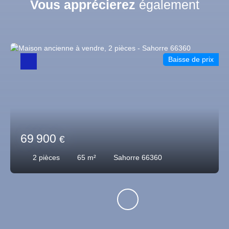
Vous apprécierez
également
Baisse de prix
69 900
€
2
pièces
65
m²
Sahorre 66360