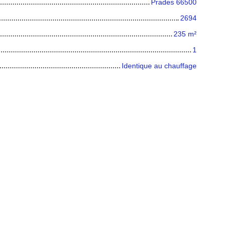
Prades 66500
2694
235
m²
1
Identique au chauffage