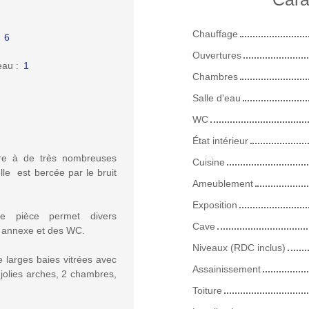
Chauffage
:
6
Ouvertures
eau
:
1
Chambres
Salle d'eau
WC
État intérieur
re à de très nombreuses
Cuisine
lle est bercée par le bruit
Ameublement
Exposition
e pièce permet divers
Cave
e annexe et des WC.
Niveaux (RDC inclus)
e larges baies vitrées avec
Assainissement
 jolies arches, 2 chambres,
Toiture