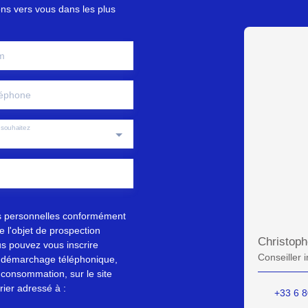
ons vers vous dans les plus
m
éphone
souhaitez
s personnelles conformément
 l'objet de prospection
Christop
s pouvez vous inscrire
Conseiller 
au démarchage téléphonique,
 consommation, sur le site
rier adressé à :
+33 6 8