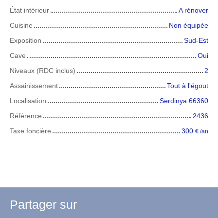
État intérieur
A rénover
Cuisine
Non équipée
Exposition
Sud-Est
Cave
Oui
Niveaux (RDC inclus)
2
Assainissement
Tout à l'égout
Localisation
Serdinya 66360
Référence
2436
Taxe foncière
300
€ /an
Partager sur