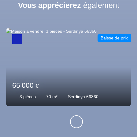
Vous apprécierez
également
Baisse de prix
65 000
€
3
pièces
70
m²
Serdinya 66360