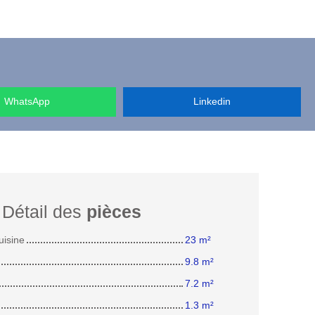
WhatsApp
Linkedin
Détail des
pièces
uisine
23 m²
9.8 m²
7.2 m²
1.3 m²