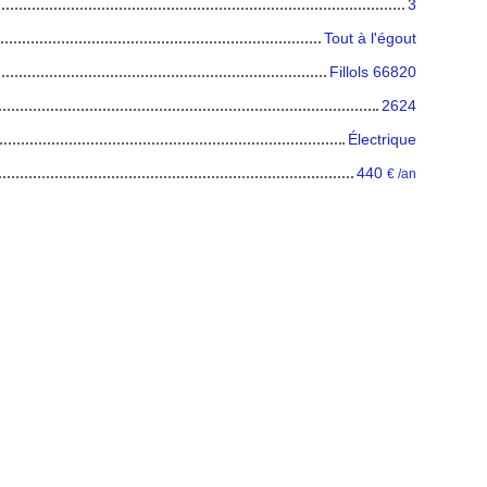
3
Tout à l'égout
Fillols 66820
2624
Électrique
440
€ /an