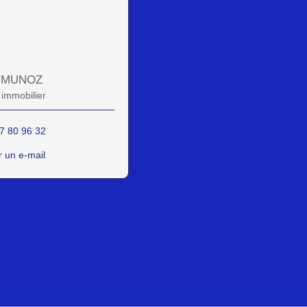
e MUNOZ
 immobilier
7 80 96 32
 un e-mail