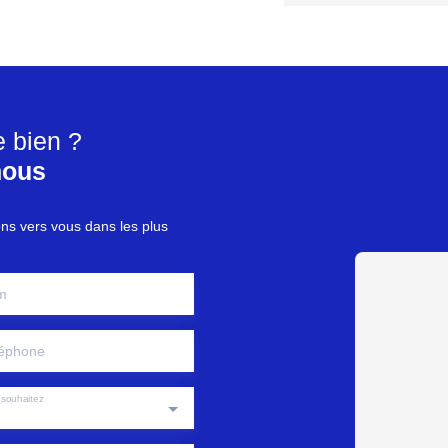
e bien ?
nous
ons vers vous dans les plus
m
éphone
souhaitez