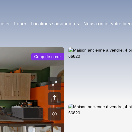
heter
Louer
Locations saisonnières
Nous confier votre bien
Coup de cœur