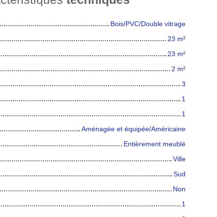
Bois/PVC/Double vitrage
23
m²
23
m²
2
m²
3
1
1
Aménagée et équipée/Américaine
Entièrement meublé
Ville
Sud
Non
1