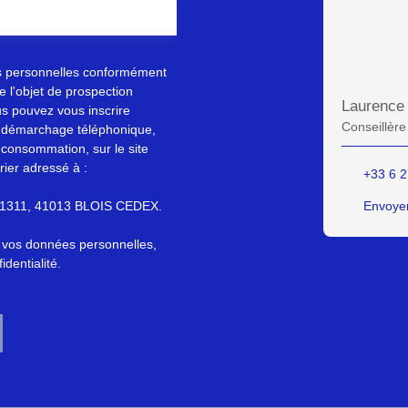
s personnelles conformément
 l'objet de prospection
Laurenc
s pouvez vous inscrire
Conseillère
au démarchage téléphonique,
 consommation, sur le site
rier adressé à :
+33 6 2
S 61311, 41013 BLOIS CEDEX.
Envoyer
e vos données personnelles,
identialité
.