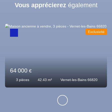
Vous apprécierez
également
Exclusivité
64 000
€
3
pièces
42.43
m²
Vernet-les-Bains 66820