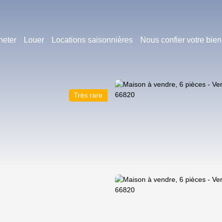
heter
Louer
Locations saisonnières
Nous confier votre bien
Très rare