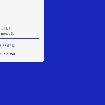
 BOTET
 immobilier
5 57 57 51
 un e-mail