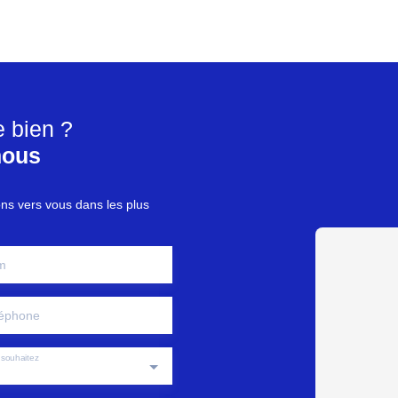
e bien ?
nous
ons vers vous dans les plus
m
éphone
souhaitez