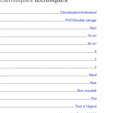
Climatisation/Individuel
PVC/Double vitrage
Non
70
m²
30
m²
4
2
2
Neuf
Nue
Non meublé
Oui
Tout à l'égout