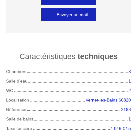
Envoyer un mail
Caractéristiques
techniques
Chambres
3
Salle d'eau
1
WC
2
Localisation
Vernet-les-Bains 66820
Référence
2188
Salle de bains
1
Taxe foncière
1 046
€ /an