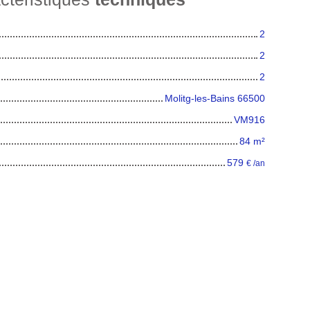
2
2
2
Molitg-les-Bains 66500
VM916
84
m²
579
€ /an