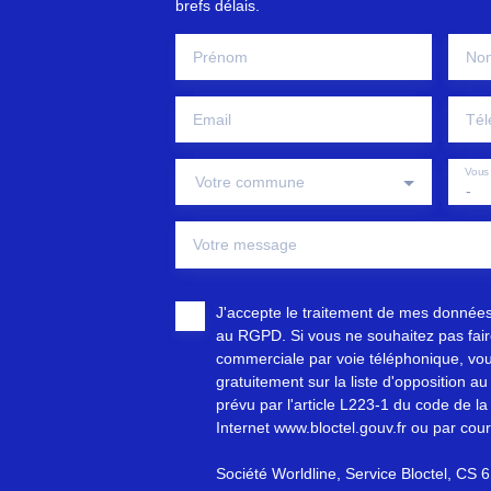
brefs délais.
Prénom
No
Email
Tél
Vous 
Votre commune
-
Votre message
J'accepte le traitement de mes donnée
au RGPD. Si vous ne souhaitez pas faire
commerciale par voie téléphonique, vou
gratuitement sur la liste d'opposition 
prévu par l'article L223-1 du code de la
Internet www.bloctel.gouv.fr ou par cour
Société Worldline, Service Bloctel, C