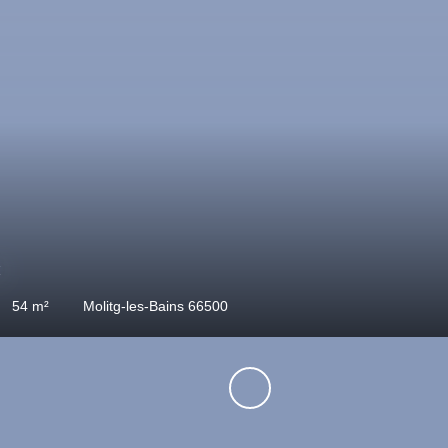
69.29
m²
Corneilla-de-Conflent 66820