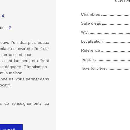
Chambres
:
4
Salle d'eau
es
:
2
WC
Localisation
trouve l'un des plus beaux
bitable d'environ 82m2 sur
Référence
terrasse et cour.
Terrain
ts sont lumineux et offrent
ue dégagée. Climatisation.
Taxe foncière
nt la maison.
ndonneurs, vous permet dans
catif.
us de renseignements au