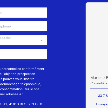
m
éphone
souhaitez
s personnelles conformément
 l'objet de prospection
Marielle
s pouvez vous inscrire
Conseillère
au démarchage téléphonique,
 consommation, sur le site
rier adressé à :
+33 7 8
S 61311, 41013 BLOIS CEDEX.
Envoyer