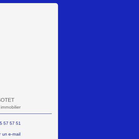
 BOTET
 immobilier
5 57 57 51
 un e-mail