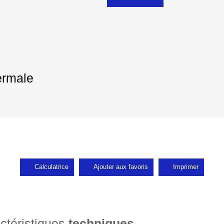
ermale
Calculatrice
Ajouter aux favoris
Imprimer
ctéristiques
techniques