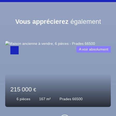
Vous apprécierez
également
A voir absolument
215 000
€
6
pièces
167
m²
Prades 66500