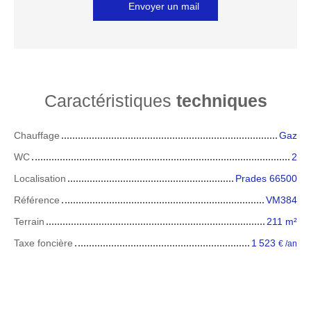
Envoyer un mail
Caractéristiques
techniques
Chauffage
Gaz
WC
2
Localisation
Prades 66500
Référence
VM384
Terrain
211
m²
Taxe foncière
1 523
€ /an