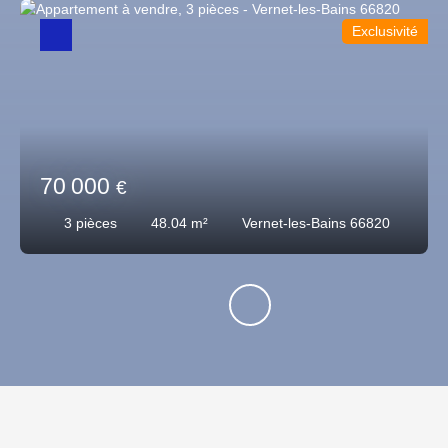
Exclusivité
70 000
€
3
pièces
48.04
m²
Vernet-les-Bains 66820