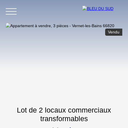
Vendu
Accueil
Acheter
Louer
Locations saisonnières
Nous c
Estimation
Lot de 2 locaux commerciaux
transformables