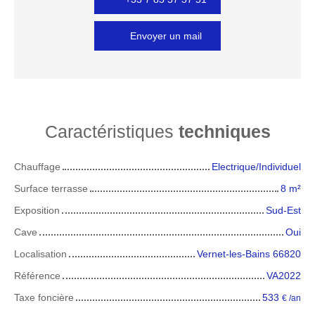
Envoyer un mail
Caractéristiques
techniques
Chauffage
Electrique/Individuel
Surface terrasse
8
m²
Exposition
Sud-Est
Cave
Oui
Localisation
Vernet-les-Bains 66820
Référence
VA2022
Taxe foncière
533
€ /an