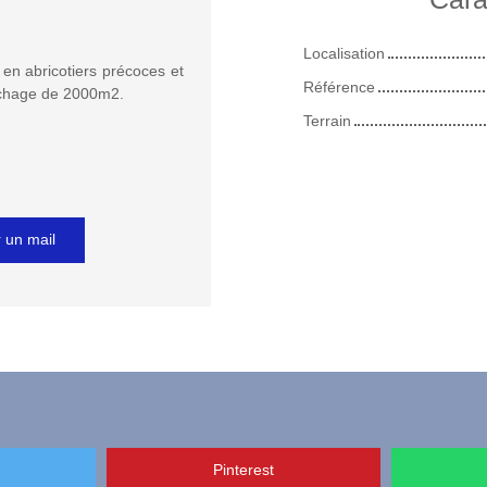
Localisation
é en abricotiers précoces et
Référence
aichage de 2000m2.
Terrain
 un mail
Pinterest