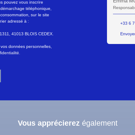
Emma M
s pouvez vous inscrire
Responsabl
au démarchage téléphonique,
 consommation, sur le site
rier adressé à :
+33 6 7
S 61311, 41013 BLOIS CEDEX.
Envoyer
e vos données personnelles,
identialité
.
Vous apprécierez
également