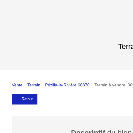
Terr
Vente
Terrain
Pézilla-la-Rivière 66370
Terrain à vendre, 30
Retour
Descriptif
du bien