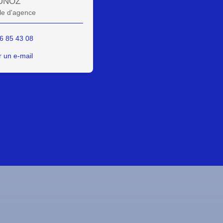
UNOZ
e d'agence
6 85 43 08
 un e-mail