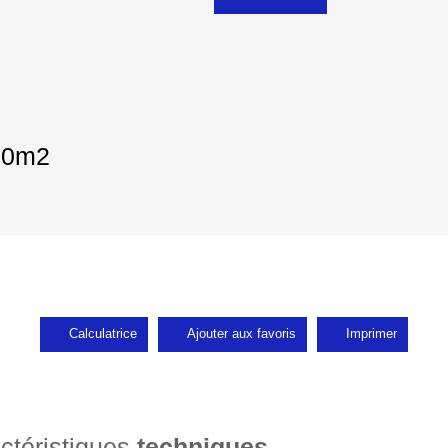
000m2
Calculatrice
Ajouter aux favoris
Imprimer
ctéristiques
techniques