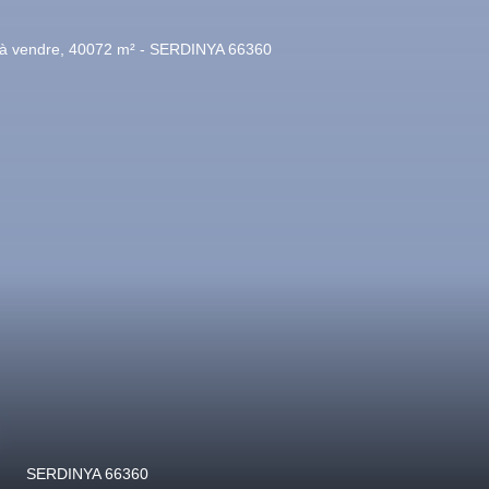
00
€
70
m²
Clara-Villerach 66500