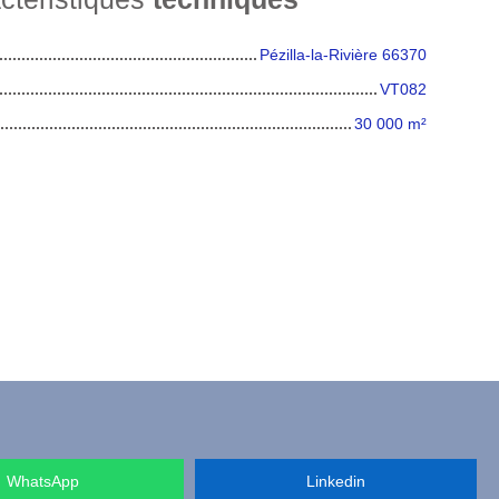
Pézilla-la-Rivière 66370
VT082
30 000
m²
WhatsApp
Linkedin