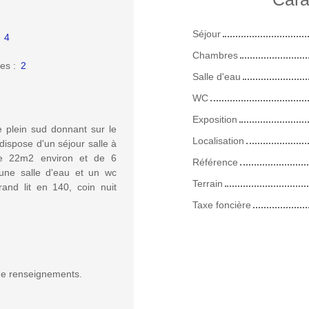
Séjour
:
4
Chambres
es
:
2
Salle d'eau
WC
Exposition
 plein sud donnant sur le
Localisation
dispose d'un séjour salle à
de 22m2 environ et de 6
Référence
une salle d'eau et un wc
Terrain
and lit en 140, coin nuit
Taxe foncière
de renseignements.