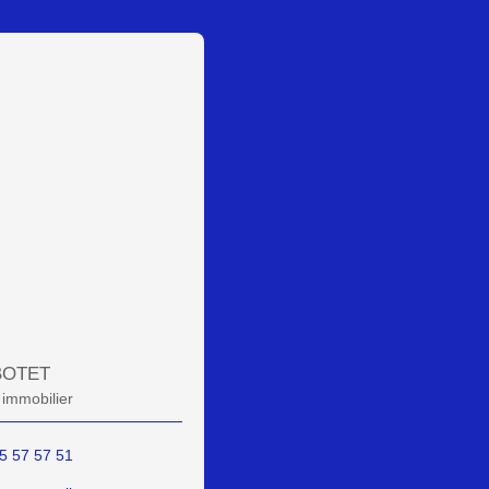
 BOTET
 immobilier
5 57 57 51