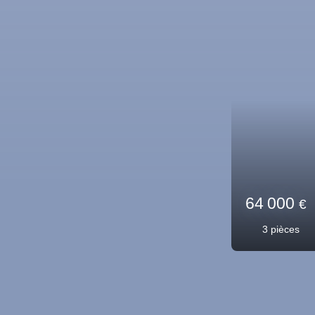
42.43
m²
Vernet-les-Bains 66820