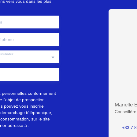
ons vers vous dans les plus
m
éphone
souhaitez
s personnelles conformément
 l'objet de prospection
Marielle
s pouvez vous inscrire
Conseillère
au démarchage téléphonique,
 consommation, sur le site
rier adressé à :
+33 7 8