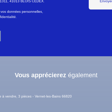
S 61311, 41013 BLOIS CEDEX.
Envoyer
e vos données personnelles,
identialité
.
Vous apprécierez
également
lusivité