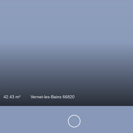
120 000
€
3
pièces
54
m²
Molitg-les-Ba