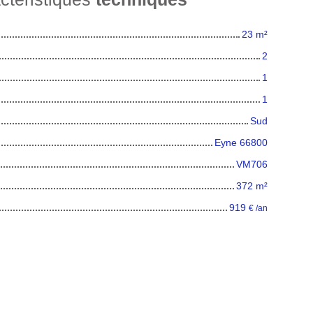
23
m²
2
1
1
Sud
Eyne 66800
VM706
372
m²
919
€ /an