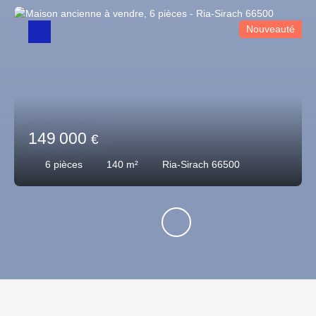
Nouveauté
149 000
€
6
pièces
140
m²
Ria-Sirach 66500