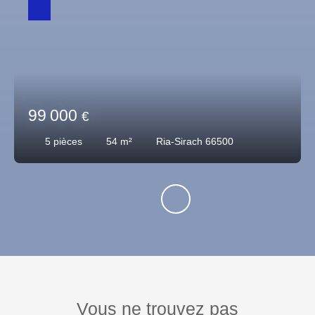
99 000
€
5
pièces
54
m²
Ria-Sirach 66500
Vous ne trouvez pas