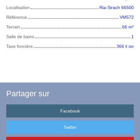
Localisation
Ria-Sirach 66500
Référence
VM572
Terrain
66
m²
Salle de bains
1
Taxe foncière
366
€ /an
Partager sur
Facebook
Twitter