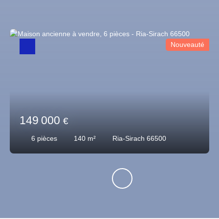
Nouveauté
149 000
€
6
pièces
140
m²
Ria-Sirach 66500