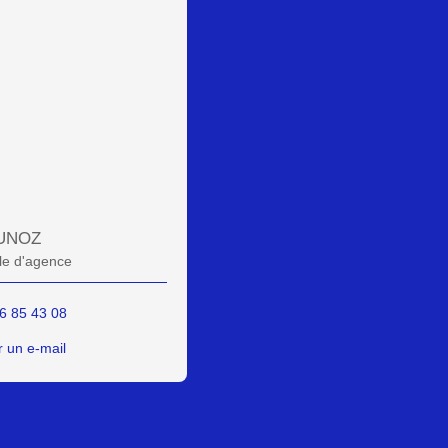
UNOZ
e d'agence
6 85 43 08
 un e-mail