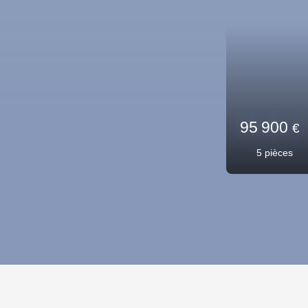
229 5
4
pièce