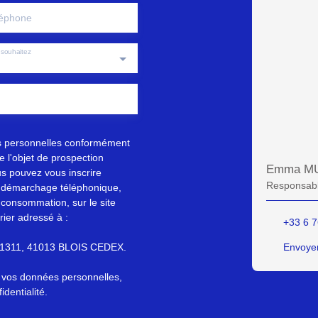
éphone
souhaitez
s personnelles conformément
 l'objet de prospection
Emma M
s pouvez vous inscrire
Responsabl
au démarchage téléphonique,
 consommation, sur le site
rier adressé à :
+33 6 7
S 61311, 41013 BLOIS CEDEX.
Envoyer
e vos données personnelles,
identialité
.