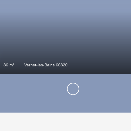
00
€
s
85
m²
Vernet-les-Bains 66820