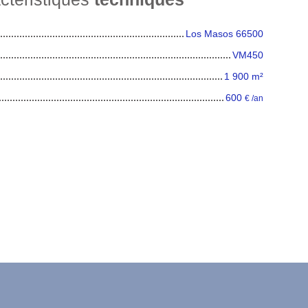
Los Masos 66500
VM450
1 900
m²
600
€ /an