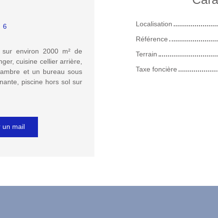
Localisation
:
6
Référence
s, sur environ 2000 m² de
Terrain
er, cuisine cellier arrière,
Taxe foncière
chambre et un bureau sous
nante, piscine hors sol sur
 un mail