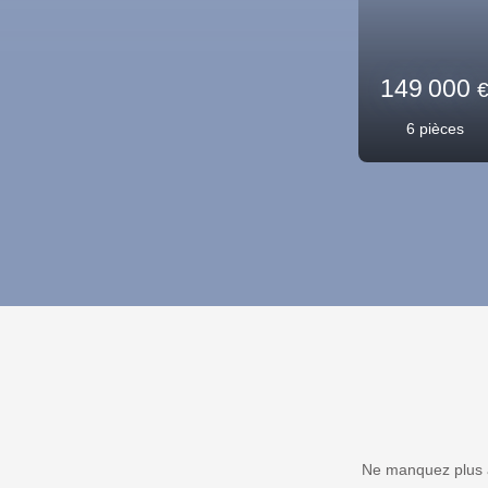
109 0
4
pièce
Ne manquez plus a