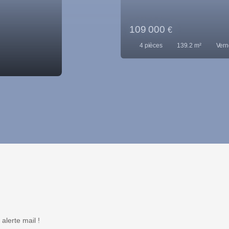
203 500
€
6
pièces
131.11
m²
alerte mail !