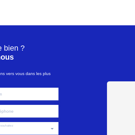
e bien ?
nous
ons vers vous dans les plus
m
éphone
souhaitez