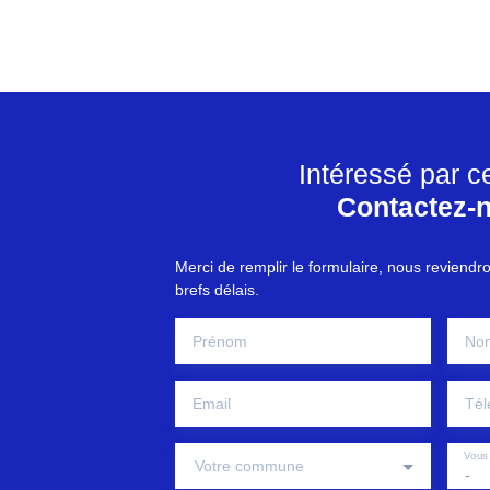
Intéressé par c
Contactez-
Merci de remplir le formulaire, nous reviendr
brefs délais.
Prénom
No
Email
Tél
Vous 
Votre commune
-