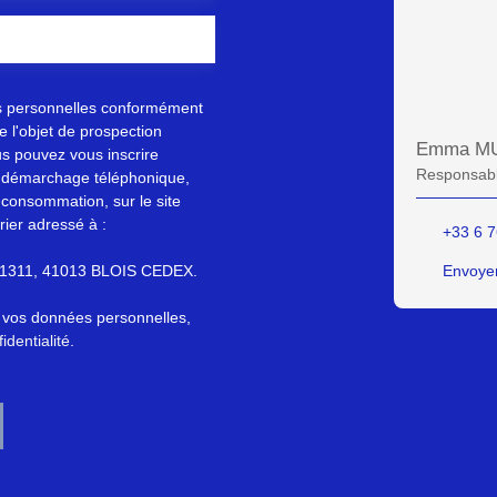
s personnelles conformément
 l'objet de prospection
Emma M
s pouvez vous inscrire
Responsabl
au démarchage téléphonique,
 consommation, sur le site
rier adressé à :
+33 6 7
S 61311, 41013 BLOIS CEDEX.
Envoyer
e vos données personnelles,
identialité
.