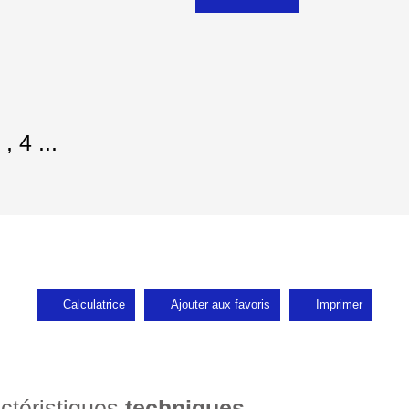
 4 ...
Calculatrice
Ajouter aux favoris
Imprimer
ctéristiques
techniques