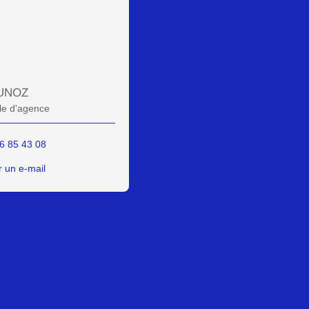
UNOZ
e d'agence
6 85 43 08
 un e-mail