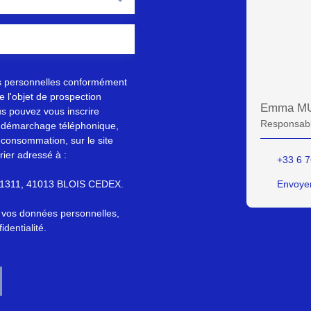
s personnelles conformément
 l'objet de prospection
Emma M
s pouvez vous inscrire
Responsabl
au démarchage téléphonique,
 consommation, sur le site
rier adressé à :
+33 6 7
S 61311, 41013 BLOIS CEDEX.
Envoyer
e vos données personnelles,
identialité
.