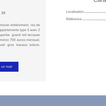
Localisation
:
10
Référence
rénover entièrement, rez de
appartements type 3 avec 2
uperbe. grand toit terrasse
environ 700 euros mensuel,
oir gros travaux toiture,
 un mail