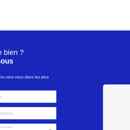
e bien ?
nous
ons vers vous dans les plus
m
éphone
souhaitez