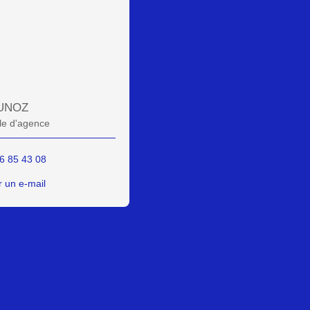
UNOZ
e d'agence
6 85 43 08
 un e-mail