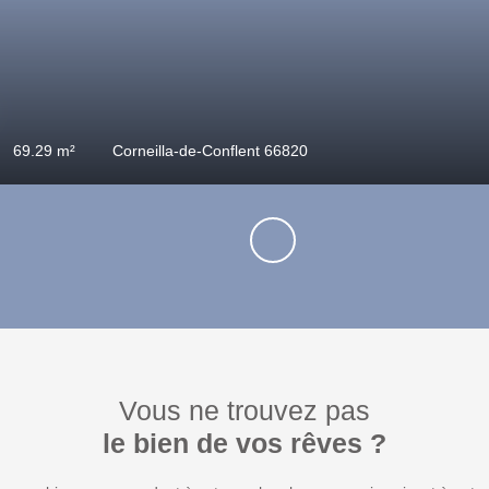
0
€
103
m²
Prades 66500
Vous ne trouvez pas
le bien de vos rêves ?