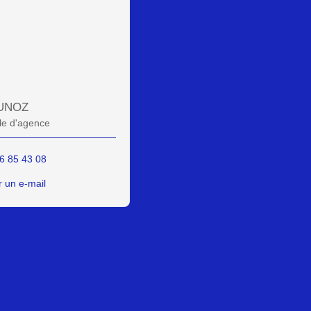
UNOZ
e d'agence
6 85 43 08
 un e-mail