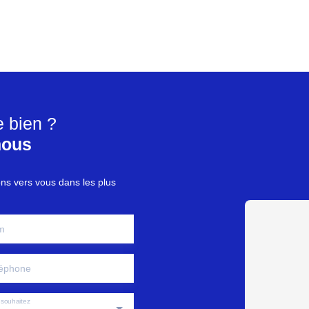
e bien ?
nous
ons vers vous dans les plus
m
éphone
souhaitez