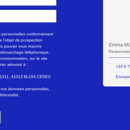
s personnelles conformément
 l'objet de prospection
Emma M
s pouvez vous inscrire
Responsabl
au démarchage téléphonique,
 consommation, sur le site
rier adressé à :
+33 6 7
S 61311, 41013 BLOIS CEDEX.
Envoyer
e vos données personnelles,
identialité
.