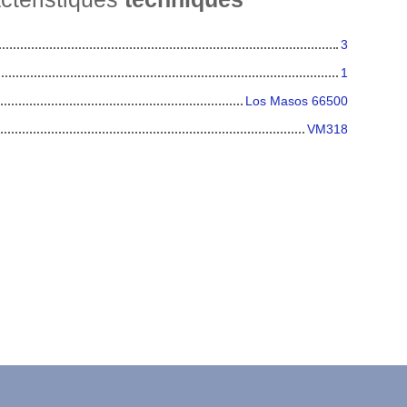
3
1
Los Masos 66500
VM318