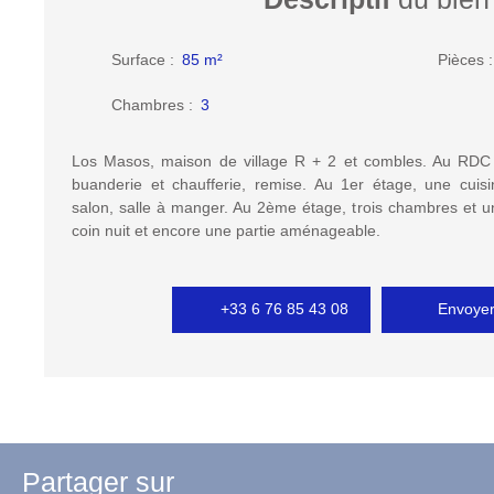
Surface
:
85
m²
Pièces
Chambres
:
3
Los Masos, maison de village R + 2 et combles. Au RDC :
buanderie et chaufferie, remise. Au 1er étage, une cui
salon, salle à manger. Au 2ème étage, trois chambres et u
coin nuit et encore une partie aménageable.
+33 6 76 85 43 08
Envoyer
Partager sur