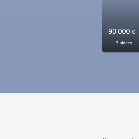
160 00
5
pièces