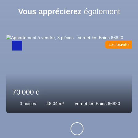
Vous apprécierez
également
Exclusivité
70 000
€
3
pièces
48.04
m²
Vernet-les-Bains 66820