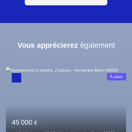
Vous apprécierez
également
A saisir
45 000
€