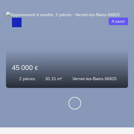
A saisir
45 000
€
2
pièces
30.15
m²
Vernet-les-Bains 66820