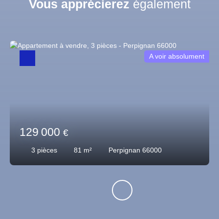
Vous apprécierez
également
A voir absolument
129 000
€
3
pièces
81
m²
Perpignan 66000