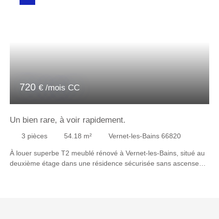
720
€ /mois CC
Un bien rare, à voir rapidement.
3
pièces
54.18
m²
Vernet-les-Bains 66820
À louer superbe T2 meublé rénové à Vernet-les-Bains, situé au
deuxième étage dans une résidence sécurisée sans ascenseur.
Appartement traversant, entièrement meublé avec goût, belle
pièce de vie, cuisine équipée moderne, une chambre, salle
d’eau soignée, deux balcons, vue sur le château d’un côté et
montagnes de l’autre. Situé dans un secteur calme, proche
nature, idéal pour retraités ou couple en quête de tranquillité.