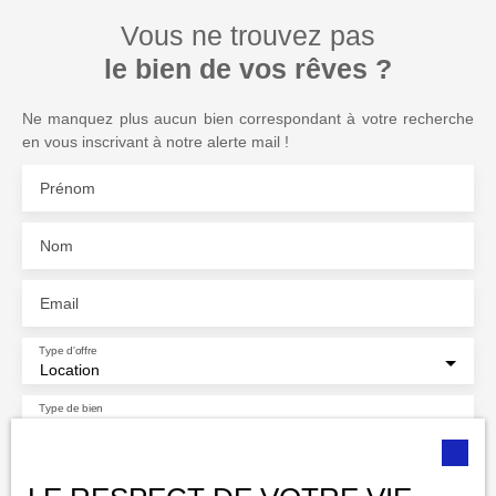
Un bien rare, à voir rapidement. Une garantie loyers impayés
Vous ne trouvez pas
est demandée N'hésitez pas à nous contacter au 06 25 80 47
28 pour plus de renseignements. ATTENTION : APPARTEMENT
le bien de vos rêves ?
MEUBLÉ SANS POSSIBILITÉ DE FAIRE ENLEVER LES
MEUBLES.
Ne manquez plus aucun bien correspondant à votre recherche
en vous inscrivant à notre alerte mail !
Prénom
Nom
Email
Type d'offre
Location
Type de bien
Appartement
Localisation
Vernet-les-Bains (66820)