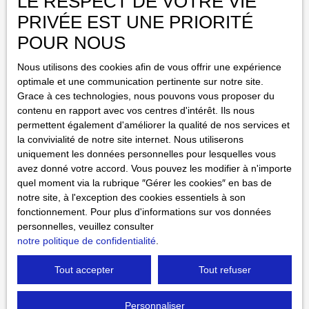
LE RESPECT DE VOTRE VIE
PRIVÉE EST UNE PRIORITÉ
Loyer max (€/mois)
POUR NOUS
Surface min (m²)
Nous utilisons des cookies afin de vous offrir une expérience
optimale et une communication pertinente sur notre site.
Pièces min
Grace à ces technologies, nous pouvons vous proposer du
contenu en rapport avec vos centres d'intérêt. Ils nous
permettent également d'améliorer la qualité de nos services et
J'accepte le traitement de mes données personnelles
la convivialité de notre site internet. Nous utiliserons
conformément au RGPD. Si vous ne souhaitez pas faire
uniquement les données personnelles pour lesquelles vous
l'objet de prospection commerciale par voie téléphonique,
avez donné votre accord. Vous pouvez les modifier à n'importe
vous pouvez vous inscrire gratuitement sur la liste
quel moment via la rubrique ″Gérer les cookies″ en bas de
d'opposition au démarchage téléphonique, prévu par
notre site, à l'exception des cookies essentiels à son
l'article L223-1 du code de la consommation, sur le site
fonctionnement. Pour plus d'informations sur vos données
Internet www.bloctel.gouv.fr ou par courrier adressé à :
personnelles, veuillez consulter
notre politique de confidentialité
.
Société Worldline, Service Bloctel, CS 61311, 41013
BLOIS CEDEX.
Tout accepter
Tout refuser
Pour en savoir plus sur le traitement de vos données
personnelles, veuillez consulter notre
politique de
Personnaliser