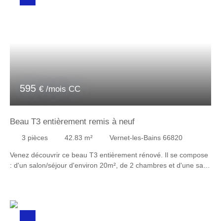
595
€ /mois CC
Beau T3 entièrement remis à neuf
3
pièces
42.83
m²
Vernet-les-Bains 66820
Venez découvrir ce beau T3 entièrement rénové. Il se compose
: d'un salon/séjour d'environ 20m², de 2 chambres et d'une salle
d'eau ainsi que des WC indépendants. A visiter sans tarder !
Garanties financières sérieuses demandées.